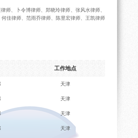
篪律师、
卜令博
律师
、郑晓玲律师、张风水律师、
、
何佳
律师、
范雨乔
律师、
陈昱宏律师、
王凯
律师
工作地点
部
天津
部
天津
部
天津
部
天津