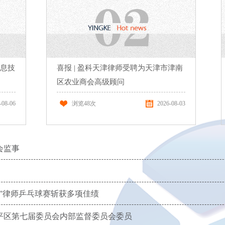
息技
喜报 | 盈科天津律师受聘为天津市津南
区农业商会高级顾问
-08-06
浏览
48
次
2026-08-03
会监事
城”律师乒乓球赛斩获多项佳绩
和平区第七届委员会内部监督委员会委员