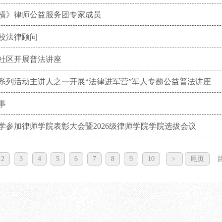
横》律师公益服务团专家成员
校法律顾问
社区开展普法讲座
系列活动主讲人之一开展“法律进军营”军人专题公益普法讲座
事
参加律师学院表彰大会暨2026级律师学院学院选拔会议
2
3
4
5
6
7
8
9
10
>
尾页